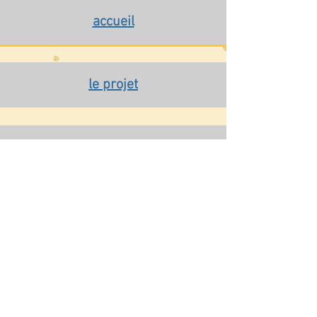
accueil
le projet
formations
ressources
agenda