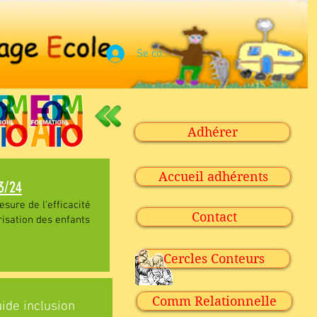
Se connecter
Adhérer
Accueil adhérents
23/24
sure de l'efficacité
Contact
risation des enfants
Cercles Conteurs
Comm Relationnelle
ide inclusion