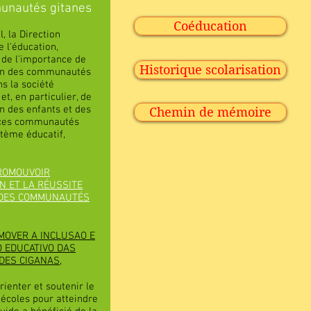
nautés gitanes
Coéducation
, la Direction
 l'éducation,
 de l'importance de
Historique scolarisation
ion des communautés
s la société
et, en particulier, de
on des enfants et des
Chemin de mémoire
 ces communautés
stème éducatif,
ROMOUVOIR
ON ET LA RÉUSSITE
 DES COMMUNAUTÉS
MOVER A INCLUSAO E
 EDUCATIVO DAS
DES CIGANAS,
rienter et soutenir le
 écoles pour atteindre