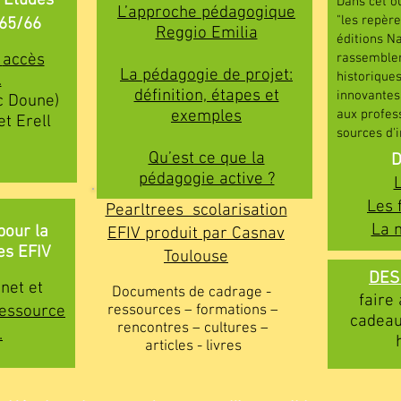
 "Études
Dans cet ou
L’approche pédagogique
"les repèr
 65/66
Reggio Emilia
éditions N
n
accès
rassembler
La pédagogie de projet:
historique
.
définition, étapes et
innovantes 
c Doune)
exemples
aux profes
t Erell
sources d'i
pratiques 
Qu’est ce que la
D
pédagogie active ?
​
Les 
Pearltrees scolarisation
La 
pour la
EFIV produit par Casnav
es EFIV
Toulouse
DES
net et
Documents de cadrage -
faire
essource
ressources – formations –
cadeau
rencontres – cultures –
.
articles - livres