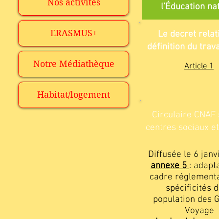
Nos activités
l’Éducation na
ERASMUS+
Le decret relati
définition du trava
Notre Médiathèque
Article 1
Habitat/logement
Circulaire CNAF 
centres sociaux et
Diffusée le 6 jan
annexe 5
: adapt
cadre réglementa
spécificités d
population des 
Voyage