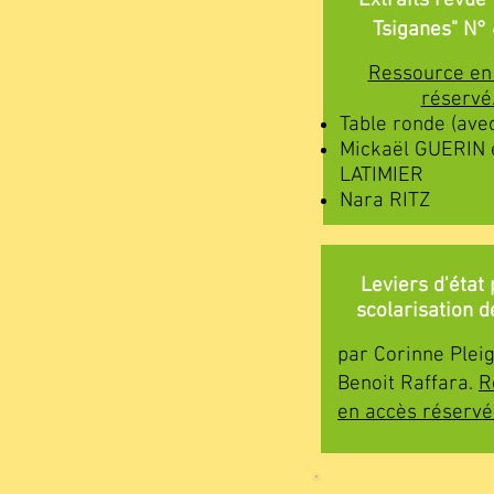
Extraits revue
Tsiganes" N°
Ressource e
réservé
Table ronde (ave
Mickaël GUERIN e
LATIMIER
Nara RITZ
Leviers d'état 
scolarisation d
par Corinne Pleig
Benoit Raffara.
R
en
accès réservé