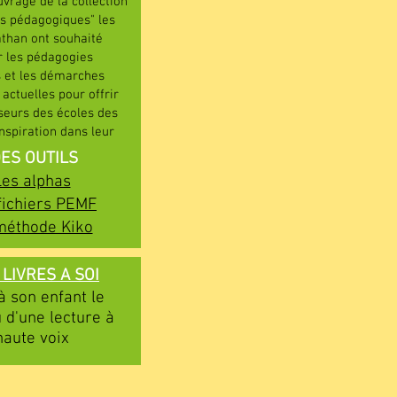
vrage de la collection
es pédagogiques" les
athan ont souhaité
 les pédagogies
s et les démarches
actuelles pour offrir
seurs des écoles des
nspiration dans leur
quotidienne de classe.
ES OUTILS
Les alphas
fichiers PEMF
méthode Kiko
 LIVRES A SOI
 à son enfant le
 d'une lecture à
haute voix