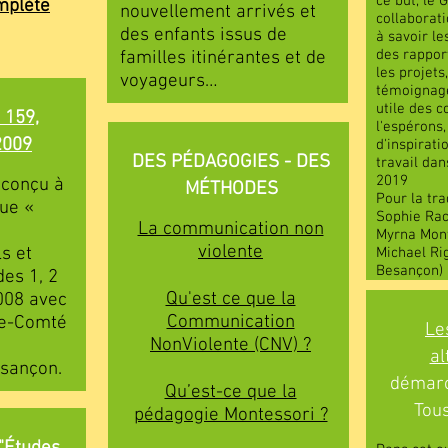
ce but, le 
omplète
nouvellement arrivés et
collaborati
des enfants issus de
à savoir le
des rapport
familles itinérantes et de
les projets
voyageurs…
témoignage
utile des 
 159,
l'espérons,
2009
d'inspirati
DES PÉDAGOGIES - DES
travail dan
2019
 conçu à
MÉTHODES
Pour la tra
que «
Sophie Rac
La communication non
Myrna Mont
violente
s et
Michael Ri
Besançon)
des 1, 2
Qu'est ce que la
008 avec
Communication
he-Comté
Le
NonViolente (CNV) ?
al
esançon.
démarc
Qu’est-ce que la
Tous
pédagogie Montessori ?