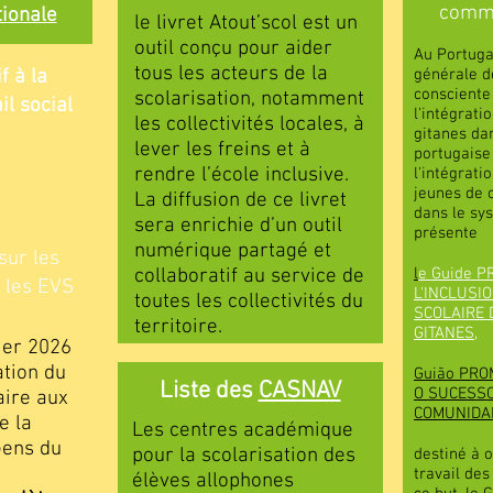
commu
tionale
le livret Atout’scol est un
outil conçu pour aider
Au Portugal
tous les acteurs de la
f à la
générale de
consciente
scolarisation, notamment
il social
l'intégrat
les collectivités locales, à
gitanes dan
lever les freins et à
portugaise 
rendre l’école inclusive.
l'intégrati
jeunes de
La diffusion de ce livret
dans le sy
sera enrichie d’un outil
présente
numérique partagé et
sur les
collaboratif au service de
l
e Guide
P
 les EVS
L'INCLUSI
toutes les collectivités du
SCOLAIRE
territoire.
GITANES
,
vier 2026
ation du
Guião PRO
Liste des
CASNAV
O SUCESSO
ire aux
COMUNIDA
e la
Les centres académique
Gens du
pour la scolarisation des
destiné à o
travail des
élèves allophones