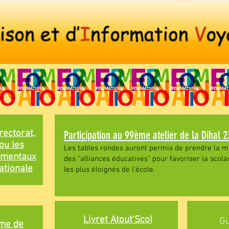
rectorat,
Participation au 99ème atelier de la Dihal 
ou les
Les tables rondes auront permis de prendre la me
ementaux
des "alliances éducatives" pour favoriser la scola
ationale
les plus éloignés de l'école.
Livret Atout'Scol
Gu
me de