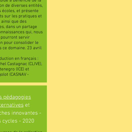
Guide a bénéficié de la
on de diverses entités,
s écoles, et présente
s sur les pratiques et
, ainsi que des
s, dans un partage
connaissances qui, nous
 pourront servir
on pour consolider le
s ce domaine. 23 avril
duction en français :
hel Castagnac (CLIVE),
enegro (ICE) et
golot (CASNAV -
s pédagogies
ternatives
et
hes innovantes -
 cycles - 2020