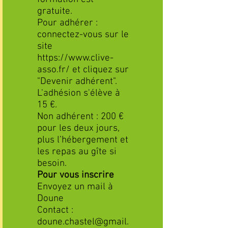
gratuite.
Pour adhérer :
connectez-vous sur le
site
https://www.clive-
asso.fr/
et cliquez sur
"Devenir adhérent".
L'adhésion s'élève à
15 €.
Non adhérent : 200 €
pour les deux jours,
plus l’hébergement et
les repas au gîte si
besoin.
Pour vous inscrire
Envoyez un mail à
Doune
Contact :
doune.chastel@gmail.