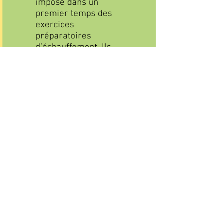
impose dans un
premier temps des
exercices
préparatoires
d’échauffement. Ils
partent du non verbal,
continuent avec
l’émission vocale et
finissent par le verbal
(la diction). Le
répertoire des
propositions est riche
et unique, co-construit
par le groupe.
Finalement, s’éveillent
l'imagination et
l'improvisation.
Marie-Pierre
WATREMEZ