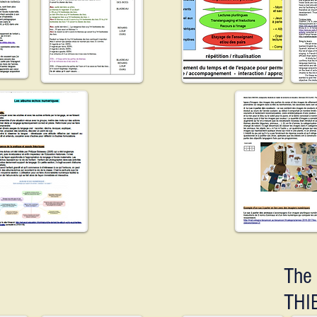
The 
THI