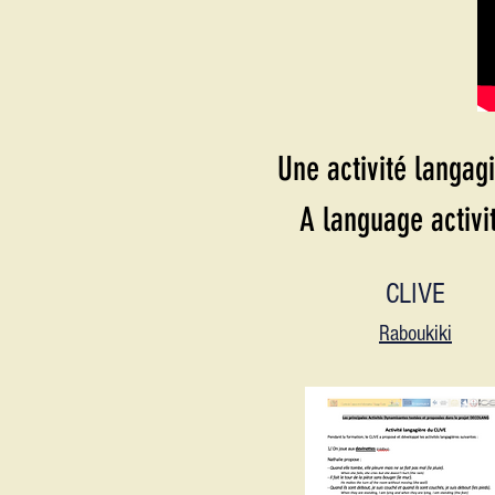
Une activité langag
A language activi
CLIVE
Raboukiki