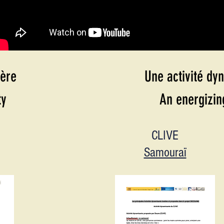
ière
Une activité dy
ty
An energizing
CLIVE
Samouraï