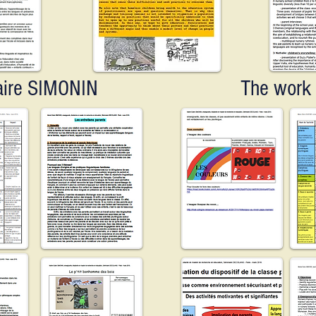
laire SIMONIN
The work 